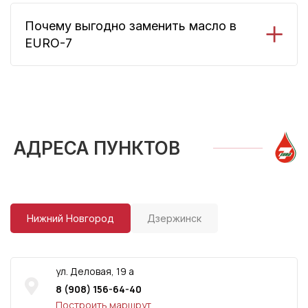
Почему выгодно заменить масло в
EURO-7
АДРЕСА ПУНКТОВ
Нижний Новгород
Дзержинск
ул. Деловая, 19 а
ул. Терешковой, 50 б
8 (908) 156-64-40
8 (952) 450-46-16
Построить маршрут
Построить маршрут