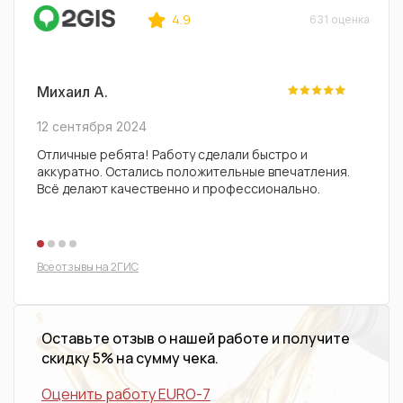
4.9
631 оценка
Михаил А.
Серг
12 сентября 2024
11 се
Отличные ребята! Работу сделали быстро и
Заеха
аккуратно. Остались положительные впечатления.
машин
Всё делают качественно и профессионально.
авто.
Все отзывы на 2ГИС
Оставьте отзыв о нашей работе и получите
скидку 5% на сумму чека.
Оценить работу EURO-7