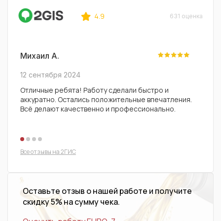
4.9
631 оценка
Михаил А.
Серг
12 сентября 2024
11 се
Отличные ребята! Работу сделали быстро и
Заеха
аккуратно. Остались положительные впечатления.
машин
Всё делают качественно и профессионально.
авто.
Все отзывы на 2ГИС
Оставьте отзыв о нашей работе и получите
скидку 5% на сумму чека.