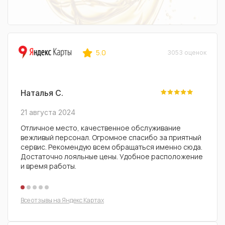
5.0
3053 оценок
Наталья С.
Влад
21 августа 2024
29 ию
Отличное место, качественное обслуживание
Удобн
вежливый персонал. Огромное спасибо за приятный
масла
сервис. Рекомендую всем обращаться именно сюда.
ассор
Достаточно лояльные цены. Удобное расположение
вежли
и время работы.
Реком
Все отзывы на Яндекс Картах