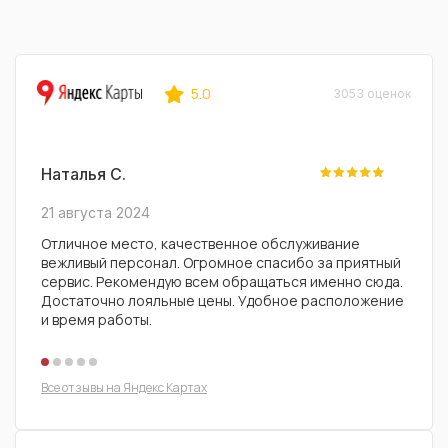
5.0
3053 оценок
Наталья С.
Влад
21 августа 2024
29 ию
Отличное место, качественное обслуживание
Удобн
вежливый персонал. Огромное спасибо за приятный
масла
сервис. Рекомендую всем обращаться именно сюда.
ассор
Достаточно лояльные цены. Удобное расположение
вежли
и время работы.
Реком
Все отзывы на Яндекс Картах